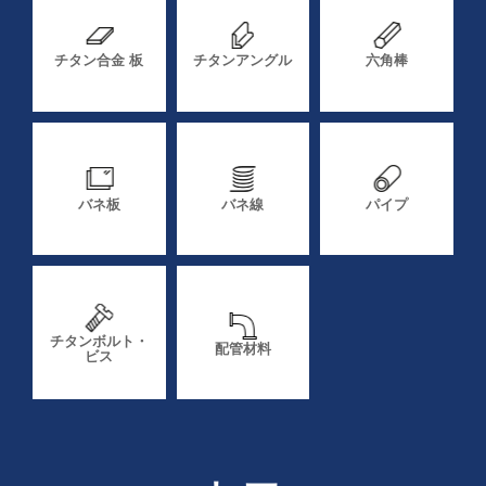
チタン合金 板
チタンアングル
六角棒
バネ板
バネ線
パイプ
チタンボルト・
配管材料
ビス