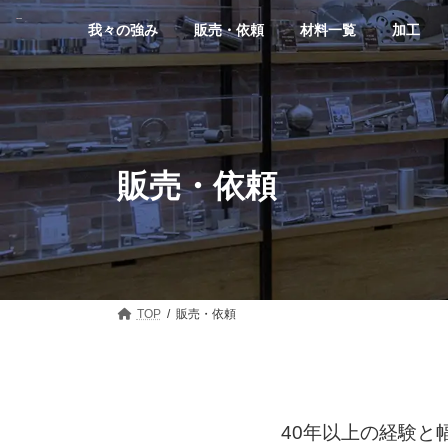
コ
ナ
ン
ビ
我々の強み
販売・依頼
材料一覧
加工
テ
ゲ
ン
ー
ツ
シ
へ
ョ
ス
ン
キ
に
ッ
移
販売・依頼
プ
動
TOP
販売・依頼
40年以上の経験