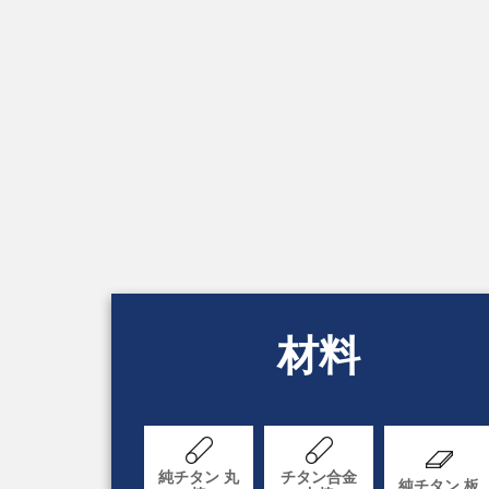
材料
純チタン 丸
チタン合金
純チタン 板