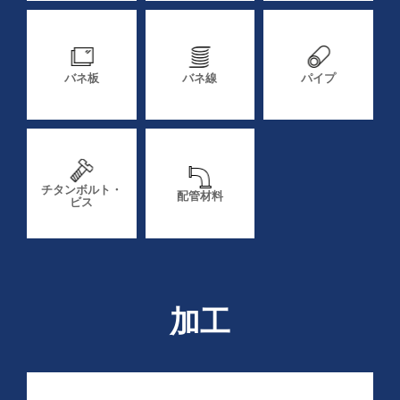
バネ板
バネ線
パイプ
チタンボルト・
配管材料
ビス
加工