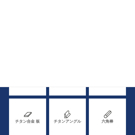
材料
純チタン 丸棒
チタン合金 丸棒
純チタン 板
チタン合金 板
チタンアングル
六角棒