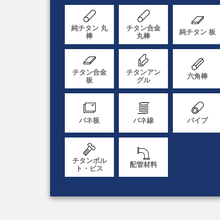
純チタン 丸
チタン合金
純チタン 板
棒
丸棒
チタン合金
チタンアン
六角棒
板
グル
バネ板
バネ線
パイプ
チタンボル
配管材料
ト・ビス