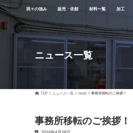
コ
ナ
ン
ビ
我々の強み
販売・依頼
材料一覧
加工
テ
ゲ
ン
ー
ツ
シ
へ
ョ
ス
ン
キ
に
ッ
移
ニュース一覧
プ
動
TOP
ニュース一覧
news
事務所移転のご挨拶！
事務所移転のご挨拶！
2016年4月28日