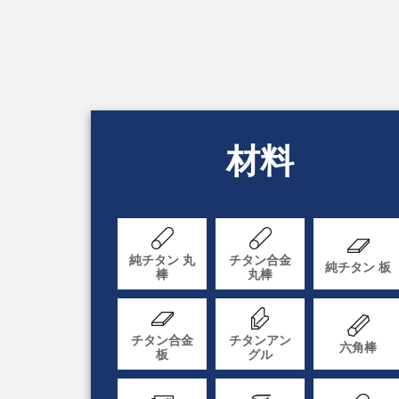
材料
純チタン 丸
チタン合金
純チタン 板
棒
丸棒
チタン合金
チタンアン
六角棒
板
グル