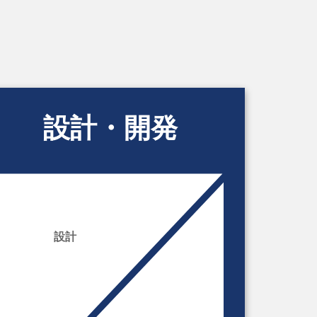
設計・開発
設計
開発