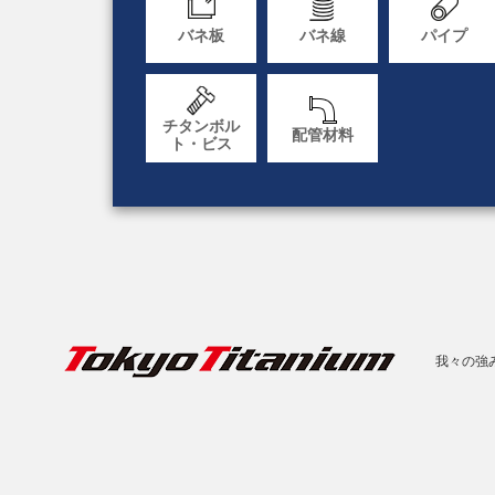
バネ板
バネ線
パイプ
チタンボル
配管材料
ト・ビス
我々の強