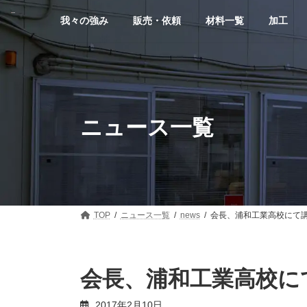
コ
ナ
ン
ビ
我々の強み
販売・依頼
材料一覧
加工
テ
ゲ
ン
ー
ツ
シ
へ
ョ
ス
ン
キ
に
ッ
移
ニュース一覧
プ
動
TOP
ニュース一覧
news
会長、浦和工業高校にて
会長、浦和工業高校に
2017年2月10日