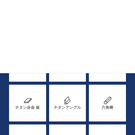
材料
純チタン 丸棒
チタン合金 丸棒
純チタン 板
チタン合金 板
チタンアングル
六角棒