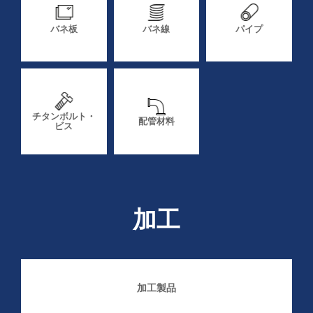
バネ板
バネ線
パイプ
チタンボルト・
配管材料
ビス
加工
加工製品