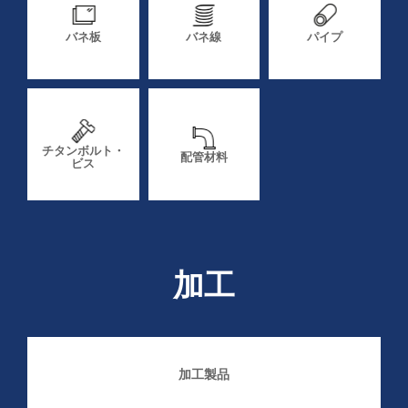
バネ板
バネ線
パイプ
チタンボルト・
配管材料
ビス
加工
加工製品