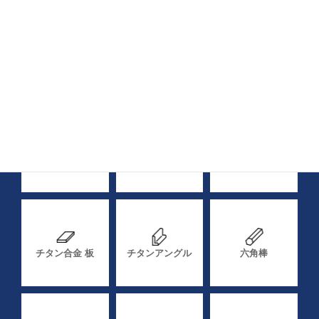
材料
純チタン 丸棒
チタン合金 丸棒
純チタン 板
チタン合金 板
チタンアングル
六角棒