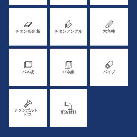
チタン合金 板
チタンアングル
六角棒
バネ板
バネ線
パイプ
チタンボルト・
配管材料
ビス