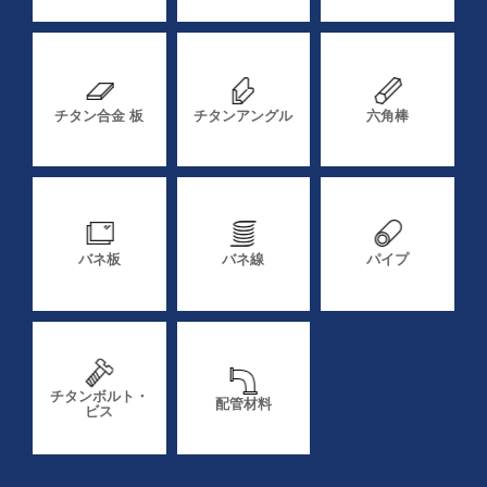
チタン合金 板
チタンアングル
六角棒
バネ板
バネ線
パイプ
チタンボルト・
配管材料
ビス