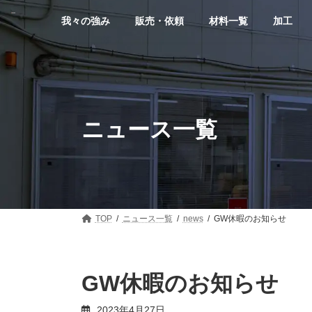
コ
ナ
ン
ビ
我々の強み
販売・依頼
材料一覧
加工
テ
ゲ
ン
ー
ツ
シ
へ
ョ
ス
ン
キ
に
ッ
移
ニュース一覧
プ
動
TOP
ニュース一覧
news
GW休暇のお知らせ
GW休暇のお知らせ
2023年4月27日