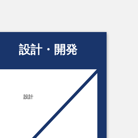
設計・開発
設計
開発