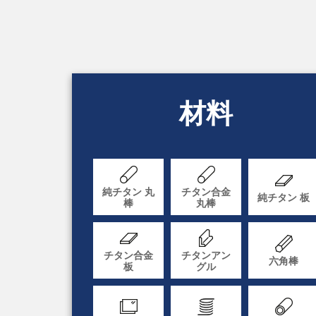
材料
純チタン 丸
チタン合金
純チタン 板
棒
丸棒
チタン合金
チタンアン
六角棒
板
グル