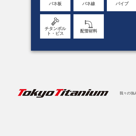
バネ板
バネ線
パイプ
チタンボル
配管材料
ト・ビス
我々の強