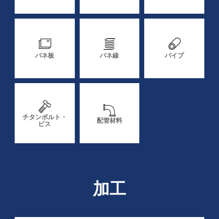
バネ板
バネ線
パイプ
チタンボルト・
配管材料
ビス
加工