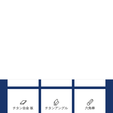
材料
純チタン 丸棒
チタン合金 丸棒
純チタン 板
チタン合金 板
チタンアングル
六角棒