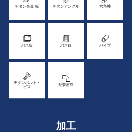
チタン合金 板
チタンアングル
六角棒
バネ板
バネ線
パイプ
チタンボルト・
配管材料
ビス
加工